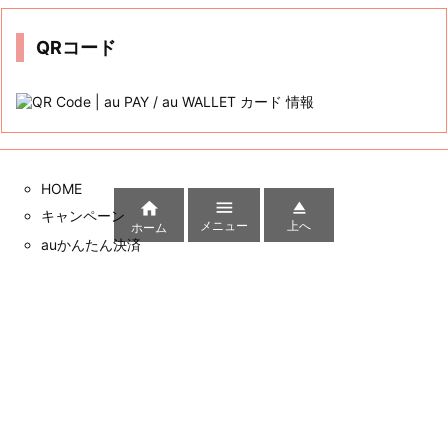
カテゴリー
カ
テ
ゴ
リ
ー
アーカイブ
ア



ー
メニュー
上へ
ホーム
カ
イ
ブ
QRコード