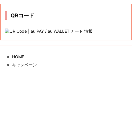
イ
ブ
QRコード
HOME
キャンペーン
auかんたん決済
三太郎の日
auじぶん銀行
クレカ
サイト内検索



メニュー
上へ
ホーム