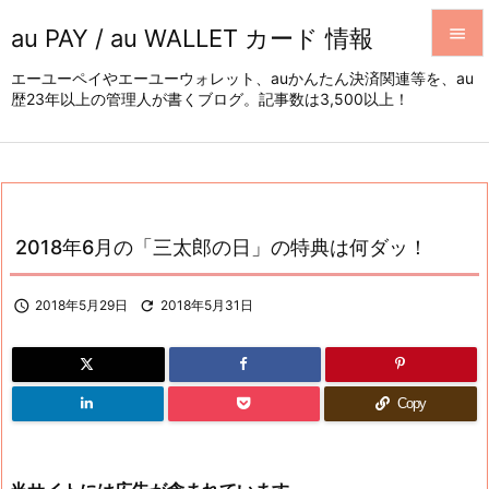
au PAY / au WALLET カード 情報


エーユーペイやエーユーウォレット、auかんたん決済関連等を、au
歴23年以上の管理人が書くブログ。記事数は3,500以上！
メニュ

サイド

前へ

2018年6月の「三太郎の日」の特典は何ダッ！
次へ


2018年5月29日

2018年5月31日
検索
Copy