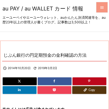
au PAY / au WALLET カード 情報


エーユーペイやエーユーウォレット、auかんたん決済関連等を、au
歴23年以上の管理人が書くブログ。記事数は3,500以上！
メニュ

サイド

前へ

じぶん銀行の円定期預金の金利確認の方法
次へ


2014年10月20日

2019年3月2日
検索
Copy