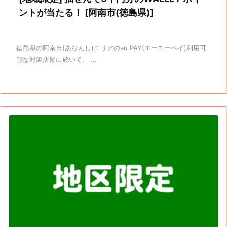
ントが当たる！ [阿南市(徳島県)]
徳島県の阿南市(あなんし)エリアのau PAY(エーユーペイ)利用可
能な対象店舗に於いて、 ...