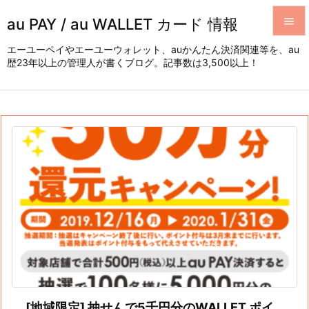
au PAY / au WALLET カード 情報


エーユーペイやエーユーウォレット、auかんたん決済関連等を、au
歴23年以上の管理人が書くブログ。記事数は3,500以上！
メニュ

サイド

前へ

次へ

検索
[地域限定] 抽せんで5千円分のWALLET ポイ