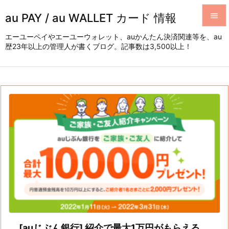
au PAY / au WALLET カード 情報


エーユーペイやエーユーウォレット、auかんたん決済関連等を、au
歴23年以上の管理人が書くブログ。記事数は3,500以上！
メニュ

サイド

前へ

次へ

検索
[auじぶん銀行] 紹介で最大1万円がもらえる