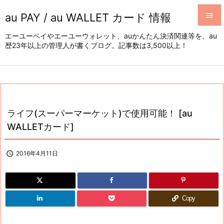
au PAY / au WALLET カード 情報


エーユーペイやエーユーウォレット、auかんたん決済関連等を、au
歴23年以上の管理人が書くブログ。記事数は3,500以上！
メニュ

サイド

前へ

ライフ(スーパーマーケット)で使用可能！ [au
次へ
WALLETカード]

検索

2016年4月11日
Copy