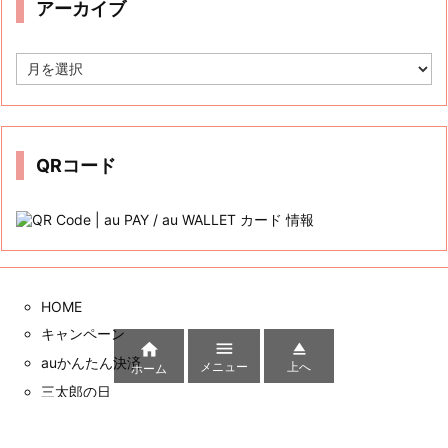
Tweets by auwcauwc
カテゴリー
カ
テ
ゴ
リ
ー
アーカイブ
ア
ー



カ
メニュー
上へ
ホーム
イ
ブ
QRコード