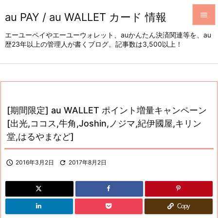
au PAY / au WALLET カード 情報


エーユーペイやエーユーウォレット、auかんたん決済関連等を、au
歴23年以上の管理人が書くブログ。記事数は3,500以上！
メニュ

サイド

前へ

[期間限定] au WALLET ポイント増量キャンペーン
次へ
[出光,ココス,牛角,Joshin,ノジマ,紀伊國屋,キリン

堂,はるやまなど]
検索

2016年3月2日

2017年8月2日
Copy