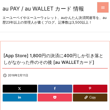
au PAY / au WALLET カード 情報


エーユーペイやエーユーウォレット、auかんたん決済関連等を、au
歴23年以上の管理人が書くブログ。記事数は3,500以上！
メニュ

サイド

前へ

[App Store] 1,800円の決済に400円しか引き落と
次へ
しがなかった件のその後 [au WALLETカード]

検索

2016年2月11日
Copy