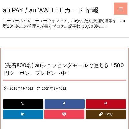
au PAY / au WALLET カード 情報


エーユーペイやエーユーウォレット、auかんたん決済関連等を、au
歴23年以上の管理人が書くブログ。記事数は3,500以上！
メニュ

サイド

前へ

[先着800名] auショッピングモールで使える「500
次へ
円クーポン」プレゼント中！

検索

2016年1月15日

2021年2月10日
Copy