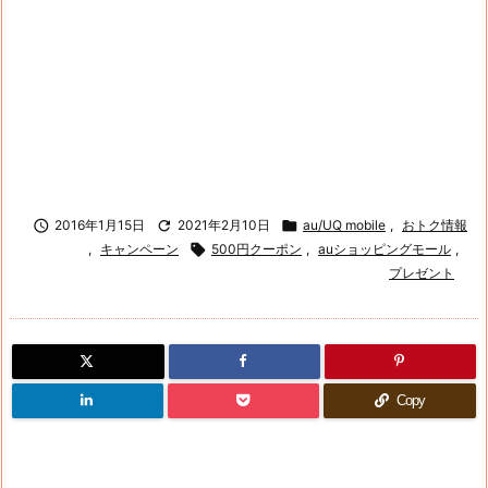

2016年1月15日

2021年2月10日

au/UQ mobile
,
おトク情報
,
キャンペーン

500円クーポン
,
auショッピングモール
,
プレゼント
Copy