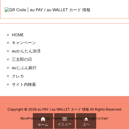
テ
ゴ
リ
ー
アーカイブ
ア
ー
カ
イ
ブ
QRコード
HOME
キャンペーン



メニュー
上へ
ホーム
auかんたん決済