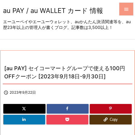
au PAY / au WALLET カード 情報


エーユーペイやエーユーウォレット、auかんたん決済関連等を、au
歴23年以上の管理人が書くブログ。記事数は3,500以上！
メニュ

サイド

前へ

[au PAY] セイコーマートグループで使える100円
次へ
OFFクーポン [2023年9月18日-9月30日]

検索

2023年9月22日
Copy