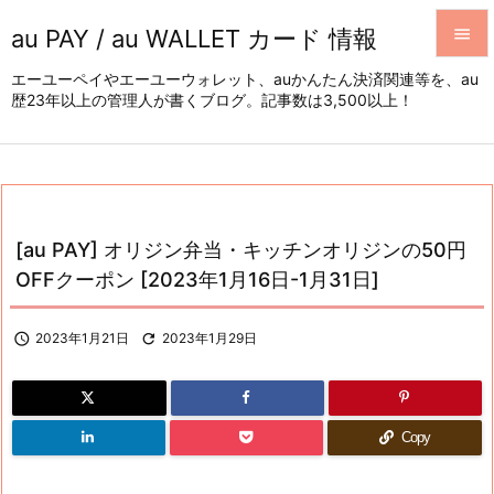
au PAY / au WALLET カード 情報


エーユーペイやエーユーウォレット、auかんたん決済関連等を、au
歴23年以上の管理人が書くブログ。記事数は3,500以上！
メニュ

サイド

前へ

[au PAY] オリジン弁当・キッチンオリジンの50円
次へ
OFFクーポン [2023年1月16日-1月31日]

検索

2023年1月21日

2023年1月29日
Copy