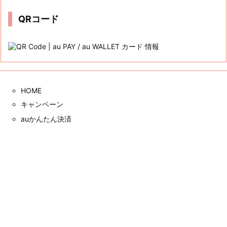
ブ
QRコード
HOME
キャンペーン
auかんたん決済
三太郎の日
auじぶん銀行
クレカ
サイト内検索



Copyright ©
2026
au PAY / au WALLET カード 情報
All Rights Reserved.
メニュー
上へ
ホーム