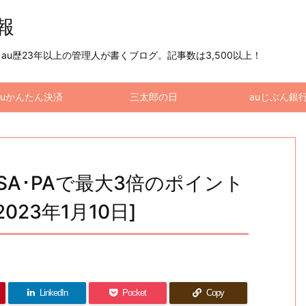
情報
u歴23年以上の管理人が書くブログ。記事数は3,500以上！
auかんたん決済
三太郎の日
auじぶん銀
本のSA･PAで最大3倍のポイント
2023年1月10日]
LinkedIn
Pocket
Copy