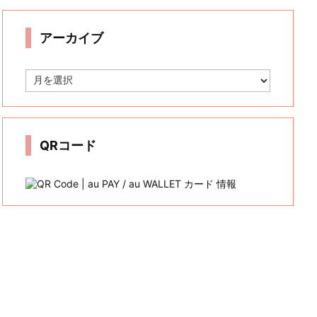
リ
ー
アーカイブ
ア
ー
カ
イ
ブ
QRコード