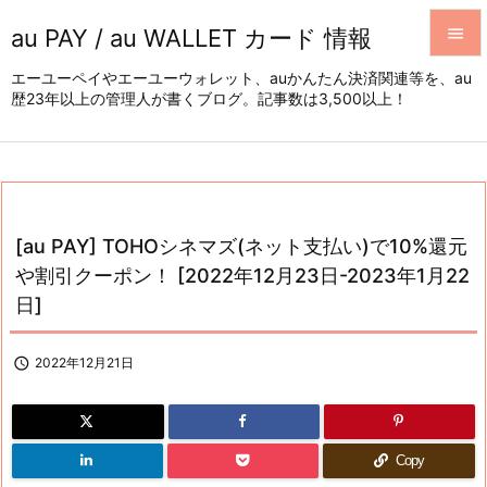
au PAY / au WALLET カード 情報


エーユーペイやエーユーウォレット、auかんたん決済関連等を、au
歴23年以上の管理人が書くブログ。記事数は3,500以上！
メニュ

サイド

前へ

[au PAY] TOHOシネマズ(ネット支払い)で10%還元
次へ
や割引クーポン！ [2022年12月23日-2023年1月22

日]
検索

2022年12月21日
Copy