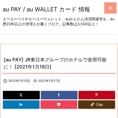
au PAY / au WALLET カード 情報


エーユーペイやエーユーウォレット、auかんたん決済関連等を、au
歴23年以上の管理人が書くブログ。記事数は3,500以上！
メニュ

サイド

前へ

[au PAY] JR東日本グループのホテルで使用可能
次へ
に！ [2021年1月18日]

検索

2021年1月15日

2021年1月17日
Copy