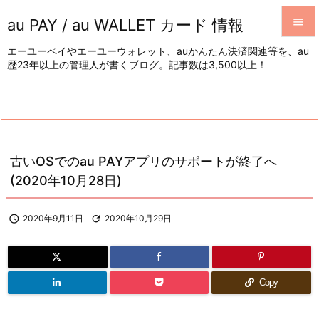
au PAY / au WALLET カード 情報


エーユーペイやエーユーウォレット、auかんたん決済関連等を、au
歴23年以上の管理人が書くブログ。記事数は3,500以上！
メニュ

サイド

前へ

古いOSでのau PAYアプリのサポートが終了へ
次へ
(2020年10月28日)

検索

2020年9月11日

2020年10月29日
Copy