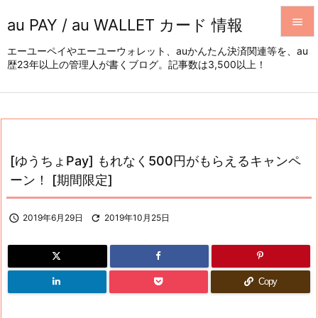
au PAY / au WALLET カード 情報


エーユーペイやエーユーウォレット、auかんたん決済関連等を、au
歴23年以上の管理人が書くブログ。記事数は3,500以上！
メニュ

サイド

前へ

[ゆうちょPay] もれなく500円がもらえるキャンペ
次へ
ーン！ [期間限定]

検索

2019年6月29日

2019年10月25日
Copy