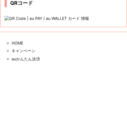
QRコード
HOME
キャンペーン
auかんたん決済
三太郎の日
auじぶん銀行
クレカ
サイト内検索



Copyright ©
2026
au PAY / au WALLET カード 情報
All Rights Reserved.
メニュー
上へ
ホーム
WordPress Luxeritas Theme is provided by "
Thought is free
".