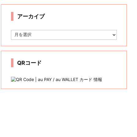
リ
ー
アーカイブ
ア
ー
カ
イ
ブ
QRコード