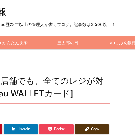
情報
u歴23年以上の管理人が書くブログ。記事数は3,500以上！
auかんたん決済
三太郎の日
auじぶん銀
ー店舗でも、全てのレジが対
 WALLETカード]
LinkedIn
Pocket
Copy