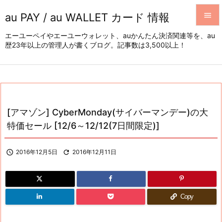
au PAY / au WALLET カード 情報


エーユーペイやエーユーウォレット、auかんたん決済関連等を、au
歴23年以上の管理人が書くブログ。記事数は3,500以上！
メニュ

サイド

前へ

[アマゾン] CyberMonday(サイバーマンデー)の大
次へ
特価セール [12/6～12/12(7日間限定)]

検索

2016年12月5日

2016年12月11日
Copy