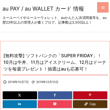
au PAY / au WALLET カード 情報


エーユーペイやエーユーウォレット、auかんたん決済関連等を、au
歴23年以上の管理人が書くブログ。記事数は3,500以上！
メニュ

サイド

前へ

[無料攻撃] ソフトバンクの「SUPER FRIDAY」！
次へ
10月は牛丼、11月はアイスクリーム、12月はドーナ

ツを毎週プレゼント！抽選はauも応募可！
検索

2016年10月7日

2016年12月10日
Copy