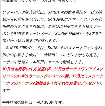
毎週金曜日ですから、10月は4日もあります。
ソフトバンク株式会社は、SoftBankの携帯電話サービス開
始から10周年を記念して、SoftBankのスマートフォンを利
用中のお客さまを対象に、金曜日に利用できるお得なクー
ポンを配信するキャンペーン「SUPER FRIDAY」を2016年
10月から12月末まで実施します。
「SUPER FRIDAY」では、SoftBankのスマートフォンを利
用中のお客さま全員に、金曜日にプレゼントがもらえるク
ーポンを毎週火～木曜日にメールで配信します。
10月は吉野家の牛丼並盛1杯、11月はサーティワンアイスク
リームのレギュラーシングルコーン1個、12月はミスタード
ーナツのドーナツ2個相当をそれぞれのお店でプレゼント
し
ます。
牛丼並盛の価格は、税込380円です。