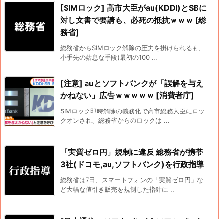
[SIMロック] 高市大臣がau(KDDI)とSBに
対し文書で要請も、必死の抵抗ｗｗｗ [総
務省]
総務省からSIMロック解除の圧力を掛けられるも、
小手先の姑息な手段(最初の100 ...
[注意] auとソフトバンクが「誤解を与え
かねない」広告ｗｗｗｗｗ [消費者庁]
SIMロック即時解除の義務化で高市総務大臣にロッ
クオンされ、総務省からのロックは ...
「実質ゼロ円」規制に違反 総務省が携帯
3社(ドコモ,au,ソフトバンク)を行政指導
総務省は7日、スマートフォンの「実質ゼロ円」な
ど大幅な値引き販売を規制した指針に ...