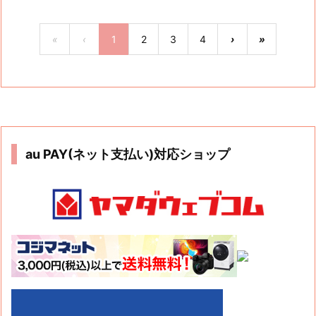
«
‹
1
2
3
4
›
»
au PAY(ネット支払い)対応ショップ