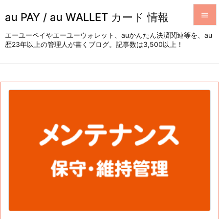
au PAY / au WALLET カード 情報


エーユーペイやエーユーウォレット、auかんたん決済関連等を、au
歴23年以上の管理人が書くブログ。記事数は3,500以上！
メニュ

サイド

前へ

次へ

検索