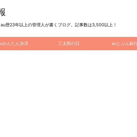
情報
u歴23年以上の管理人が書くブログ。記事数は3,500以上！
auかんたん決済
三太郎の日
auじぶん銀