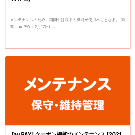
メンテナンスのため、期間中は以下の機能が使用不可となる。 関
連：au PAY：2月17日( ...
[au PAY] クーポン機能のメンテナンス [2021