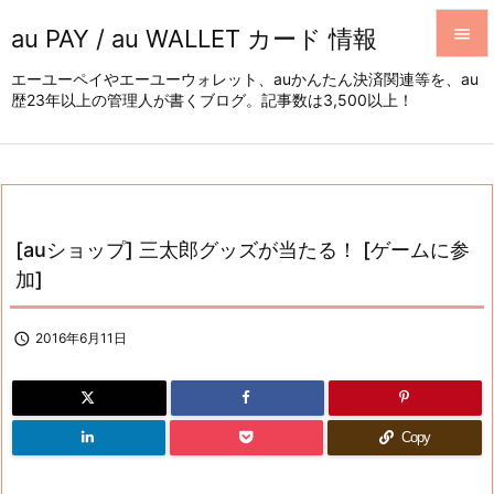
au PAY / au WALLET カード 情報


エーユーペイやエーユーウォレット、auかんたん決済関連等を、au
歴23年以上の管理人が書くブログ。記事数は3,500以上！
メニュ

サイド

前へ

[auショップ] 三太郎グッズが当たる！ [ゲームに参
次へ
加]

検索

2016年6月11日
Copy