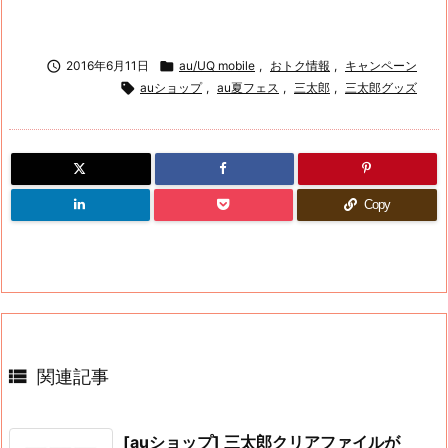

2016年6月11日

au/UQ mobile
,
おトク情報
,
キャンペーン

auショップ
,
au夏フェス
,
三太郎
,
三太郎グッズ
Copy

関連記事
[auショップ] 三太郎クリアファイルが