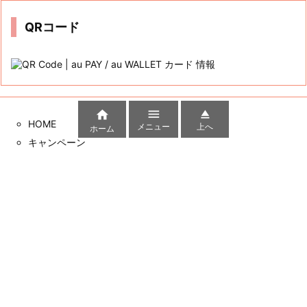
ブ
QRコード



HOME
メニュー
上へ
ホーム
キャンペーン
auかんたん決済
三太郎の日
auじぶん銀行
クレカ
サイト内検索
Copyright ©
2026
au PAY / au WALLET カード 情報
All Rights Reserved.