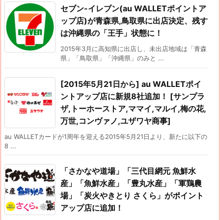
セブン-イレブン(au WALLETポイントア
ップ店)が青森県,鳥取県に出店決定、残す
は沖縄県の「王手」状態に！
2015年3月に高知県に出店し、未出店地域は「青森
県」「鳥取県」「沖縄県」のみと ...
[2015年5月21日から] au WALLETポイ
ントアップ店に新規8社追加！ [サンプラ
ザ,トーホーストア,ママイ,マルイ,梅の花,
万世,コンヴァノ,ユザワヤ商事]
au WALLETカードが1周年を迎える2015年5月21日より、新たに以下の
8 ...
「さかなや道場」「三代目網元 魚鮮水
産」「魚鮮水産」「豊丸水産」「軍鶏農
場」「炭火やきとり さくら」がポイント
アップ店に追加！