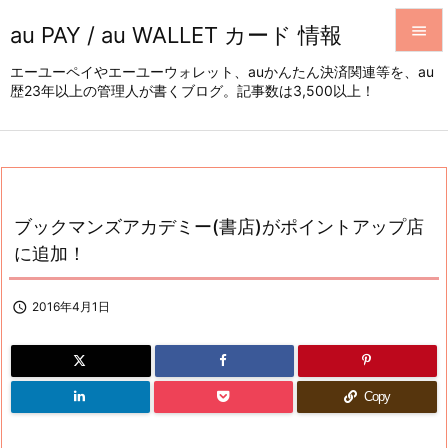
au PAY / au WALLET カード 情報


エーユーペイやエーユーウォレット、auかんたん決済関連等を、au
歴23年以上の管理人が書くブログ。記事数は3,500以上！
メニュ

サイド

前へ

ブックマンズアカデミー(書店)がポイントアップ店
次へ
に追加！

検索

2016年4月1日
Copy