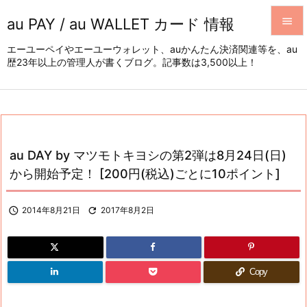
au PAY / au WALLET カード 情報


エーユーペイやエーユーウォレット、auかんたん決済関連等を、au
歴23年以上の管理人が書くブログ。記事数は3,500以上！
メニュ

サイド

前へ

au DAY by マツモトキヨシの第2弾は8月24日(日)
次へ
から開始予定！ [200円(税込)ごとに10ポイント]

検索

2014年8月21日

2017年8月2日
Copy