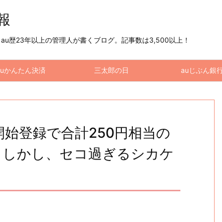
情報
u歴23年以上の管理人が書くブログ。記事数は3,500以上！
auかんたん決済
三太郎の日
auじぶん銀
用開始登録で合計250円相当の
！しかし、セコ過ぎるシカケ