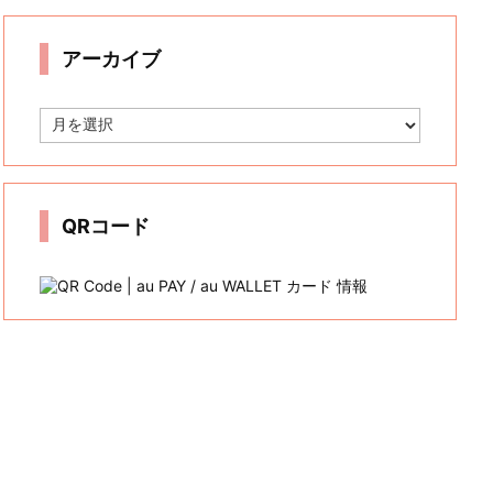
リ
ー
アーカイブ
ア
ー
カ
イ
ブ
QRコード