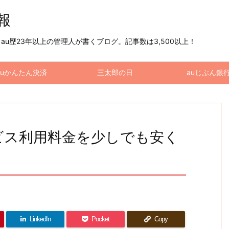
情報
u歴23年以上の管理人が書くブログ。記事数は3,500以上！
auかんたん決済
三太郎の日
auじぶん銀
ービス利用料金を少しでも安く
LinkedIn
Pocket
Copy