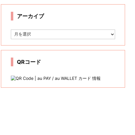
リ
ー
アーカイブ
ア
ー
カ
イ
ブ
QRコード