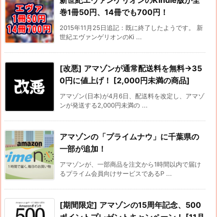
新世紀エヴァンゲリオンのKindle版が全
巻1冊50円、14冊でも700円！
2015年11月25日追記：既に終了したようです。 新
世紀エヴァンゲリオンのKi ...
[改悪] アマゾンが通常配送料を無料→35
0円に値上げ！ [2,000円未満の商品]
アマゾン(日本)が4月6日、配送料を改定し、アマゾ
ンが発送する2,000円未満の ...
アマゾンの「プライムナウ」に千葉県の
一部が追加！
アマゾンが、一部商品を注文から1時間以内で届け
るプライム会員向けサービスであるP ...
[期間限定] アマゾンの15周年記念、500