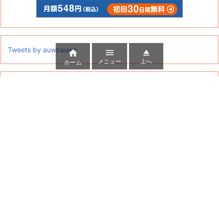
Tweets by auwcauwc



メニュー
上へ
ホーム
カテゴリー
カ
テ
ゴ
リ
ー
アーカイブ
ア
ー
カ
イ