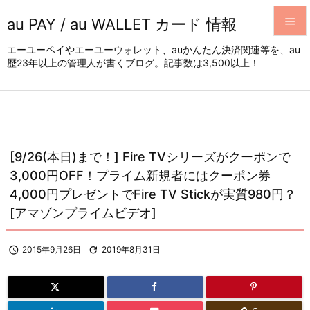
au PAY / au WALLET カード 情報


エーユーペイやエーユーウォレット、auかんたん決済関連等を、au
歴23年以上の管理人が書くブログ。記事数は3,500以上！
メニュ

サイド

前へ

[9/26(本日)まで！] Fire TVシリーズがクーポンで
次へ
3,000円OFF！プライム新規者にはクーポン券

4,000円プレゼントでFire TV Stickが実質980円？
検索
[アマゾンプライムビデオ]

2015年9月26日

2019年8月31日