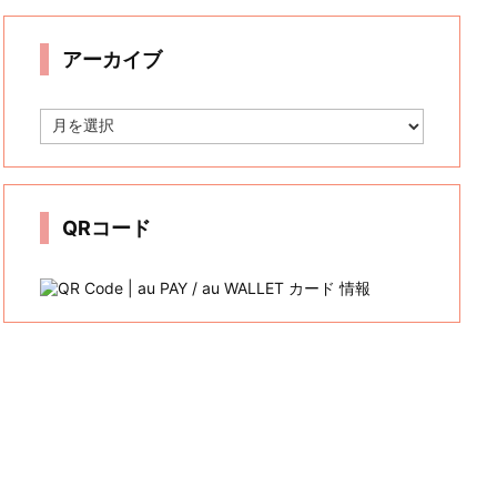
リ
ー
アーカイブ
ア
ー
カ
イ
ブ
QRコード