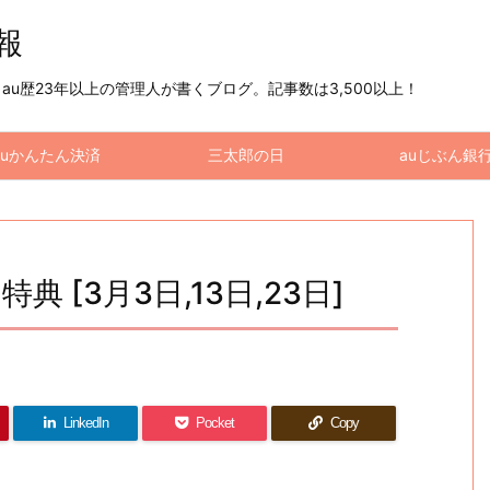
情報
u歴23年以上の管理人が書くブログ。記事数は3,500以上！
auかんたん決済
三太郎の日
auじぶん銀
典 [3月3日,13日,23日]
LinkedIn
Pocket
Copy