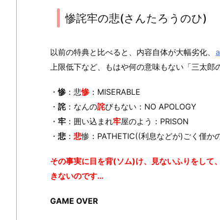
惨詫牢の悲(さんたろうのひ)
以前の特典と比べると、内容自体が大幅劣化、
上限低下など、もはや何の意味もない「三太郎
・
惨
：悲
惨
：MISERABLE
・
詫
：なんの
詫
びもない：NO APOLOGY
・
牢
：囲い込まれ
牢
屋のよう：PRISON
・
悲
：
悲
惨：PATHETIC((利息などが)ごく僅か
その事実に目を背(ソム)け、見ないふりをして、a
きないのです…
GAME OVER