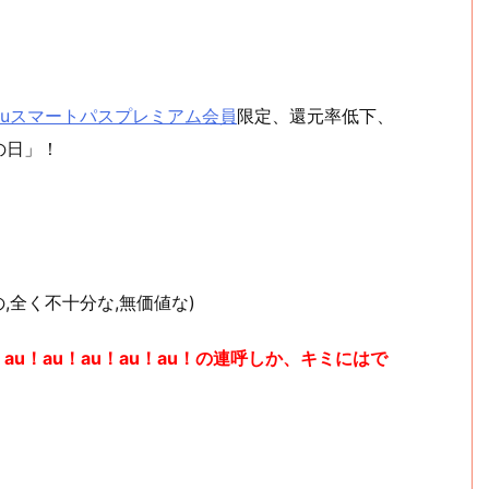
auスマートパスプレミアム会員
限定、還元率低下、
の日」！
の,全く不十分な,無価値な)
u！au！au！au！au！の連呼しか、キミにはで