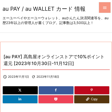
au PAY / au WALLET カード 情報


エーユーペイやエーユーウォレット、auかんたん決済関連等を、au
歴23年以上の管理人が書くブログ。記事数は3,500以上！
メニュ

サイド

前へ

[au PAY] 髙島屋オンラインストアで10%ポイント
次へ
還元 [2023年10月30日-11月12日]

検索

2023年11月1日

2023年11月18日
Copy