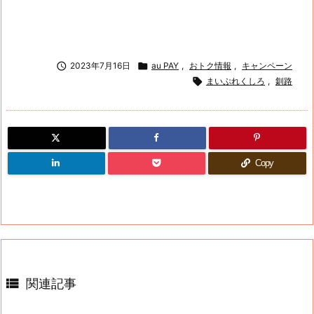

2023年7月16日

au PAY
,
おトク情報
,
キャンペーン

まいぷれくしろ
,
釧路
Copy

関連記事