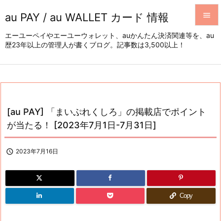
au PAY / au WALLET カード 情報


エーユーペイやエーユーウォレット、auかんたん決済関連等を、au
歴23年以上の管理人が書くブログ。記事数は3,500以上！
メニュ

サイド

前へ

[au PAY] 「まいぷれくしろ」の掲載店でポイント
次へ
が当たる！ [2023年7月1日-7月31日]

検索

2023年7月16日
Copy