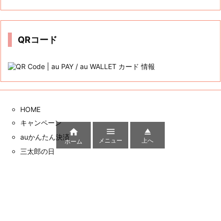
カ
イ
ブ
QRコード
HOME
キャンペーン



auかんたん決済
メニュー
上へ
ホーム
三太郎の日
auじぶん銀行
クレカ
サイト内検索