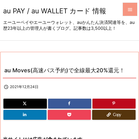
au PAY / au WALLET カード 情報


エーユーペイやエーユーウォレット、auかんたん決済関連等を、au
歴23年以上の管理人が書くブログ。記事数は3,500以上！
メニュ

サイド

前へ

au Moves(高速バス予約)で全線最大20%還元！
次へ


2021年12月24日
検索
Copy