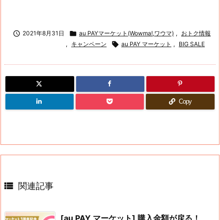

2021年8月31日

au PAYマーケット(Wowma!,ワウマ)
,
おトク情報
,
キャンペーン

au PAY マーケット
,
BIG SALE
Copy

関連記事
[au PAY マーケット] 購入金額が戻る！