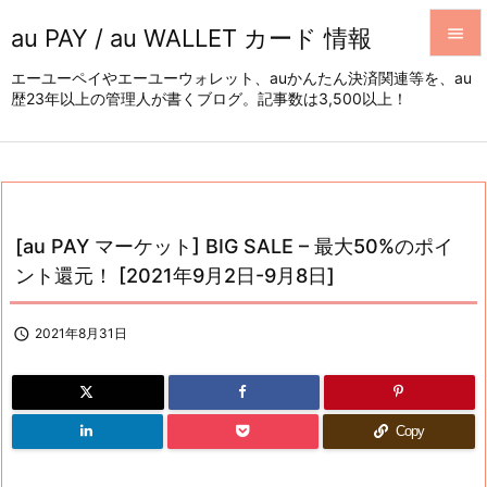
au PAY / au WALLET カード 情報


エーユーペイやエーユーウォレット、auかんたん決済関連等を、au
歴23年以上の管理人が書くブログ。記事数は3,500以上！
メニュ

サイド

前へ

[au PAY マーケット] BIG SALE – 最大50%のポイ
次へ
ント還元！ [2021年9月2日-9月8日]

検索

2021年8月31日
Copy