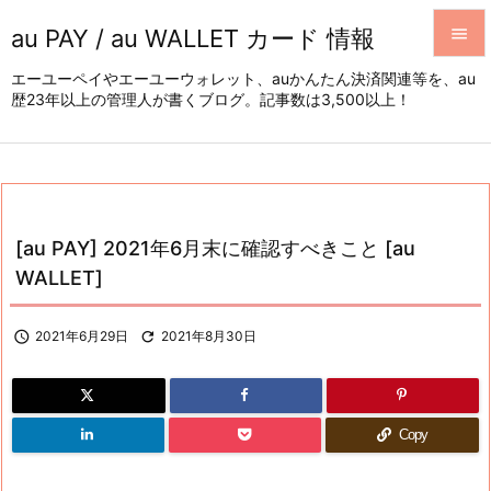
au PAY / au WALLET カード 情報


エーユーペイやエーユーウォレット、auかんたん決済関連等を、au
歴23年以上の管理人が書くブログ。記事数は3,500以上！
メニュ

サイド

前へ

[au PAY] 2021年6月末に確認すべきこと [au
次へ
WALLET]

検索

2021年6月29日

2021年8月30日
Copy