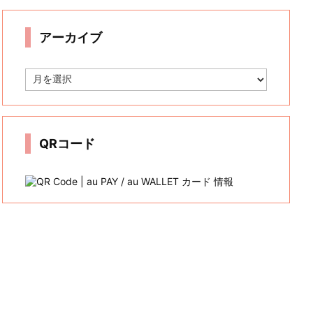
リ
ー
アーカイブ
ア
ー
カ
イ
ブ
QRコード