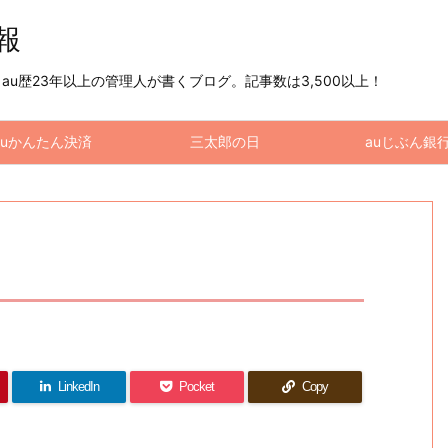
情報
u歴23年以上の管理人が書くブログ。記事数は3,500以上！
auかんたん決済
三太郎の日
auじぶん銀
LinkedIn
Pocket
Copy