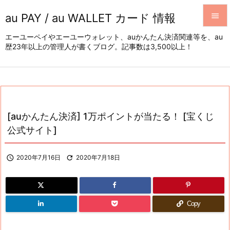
au PAY / au WALLET カード 情報


エーユーペイやエーユーウォレット、auかんたん決済関連等を、au
歴23年以上の管理人が書くブログ。記事数は3,500以上！
メニュ

サイド

前へ

[auかんたん決済] 1万ポイントが当たる！ [宝くじ
次へ
公式サイト]

検索

2020年7月16日

2020年7月18日
Copy