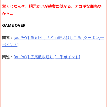
宝くじなんぞ、胴元だけが確実に儲かる、アコギな商売や
から…
GAME OVER
関連：
[au PAY] 第五回 しぶや百軒店はしご酒 [クーポン,千
ポイント]
関連：
[au PAY] 広尾散歩通り [二千ポイント]