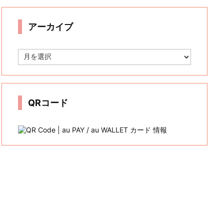
リ
ー
アーカイブ
ア
ー
カ
イ
ブ
QRコード