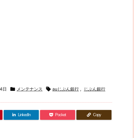
月4日

メンテナンス

auじぶん銀行
,
じぶん銀行
LinkedIn
Pocket
Copy