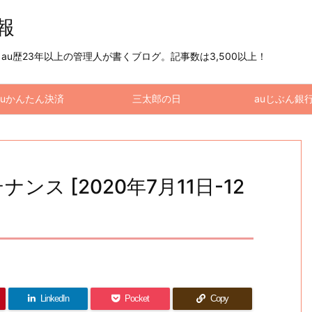
情報
u歴23年以上の管理人が書くブログ。記事数は3,500以上！
auかんたん決済
三太郎の日
auじぶん銀
ンス [2020年7月11日-12
LinkedIn
Pocket
Copy