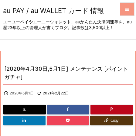
au PAY / au WALLET カード 情報


エーユーペイやエーユーウォレット、auかんたん決済関連等を、au
歴23年以上の管理人が書くブログ。記事数は3,500以上！
メニュ

サイド

前へ

[2020年4月30日,5月1日] メンテナンス [ポイント
次へ
ガチャ]

検索

2020年5月1日

2021年2月22日
Copy