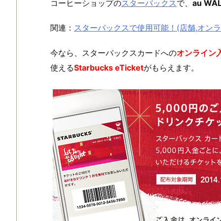
コーヒーショップの
スターバックス
で、
au WA
関連：
スターバックスで使用可能！(店舗,オンライン
今なら、スターバックスカードへの
オンライン
使える
Starbucks eTicket
がもらえます。