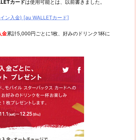
LLETカード
は使用可能とは、以前書きました。
入金) [au WALLETカード]
入金
累計5,000円ごとに1枚、好みのドリンク1杯に