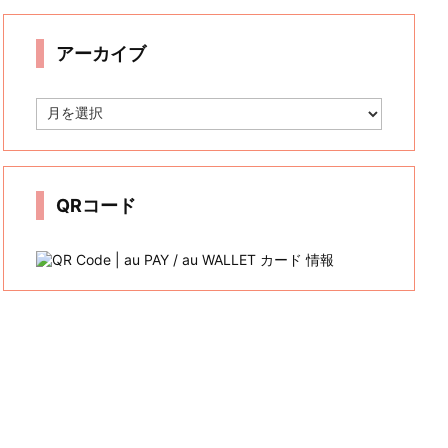
リ
ー
アーカイブ
ア
ー
カ
イ
ブ
QRコード