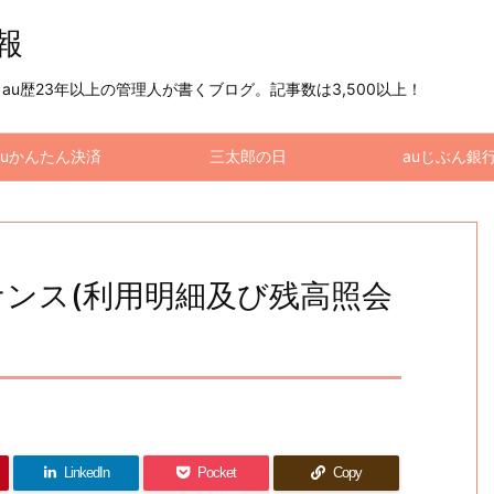
情報
u歴23年以上の管理人が書くブログ。記事数は3,500以上！
auかんたん決済
三太郎の日
auじぶん銀
ンテナンス(利用明細及び残高照会
LinkedIn
Pocket
Copy