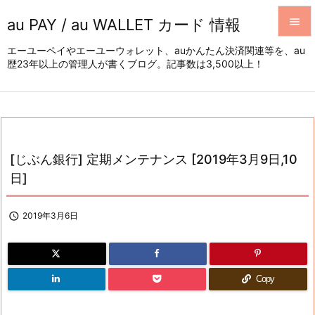
au PAY / au WALLET カード 情報


エーユーペイやエーユーウォレット、auかんたん決済関連等を、au
歴23年以上の管理人が書くブログ。記事数は3,500以上！
メニュ

サイド

前へ

[じぶん銀行] 定期メンテナンス [2019年3月9日,10
次へ
日]

検索

2019年3月6日
Copy