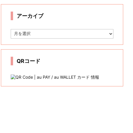
リ
ー
アーカイブ
ア
ー
カ
イ
ブ
QRコード