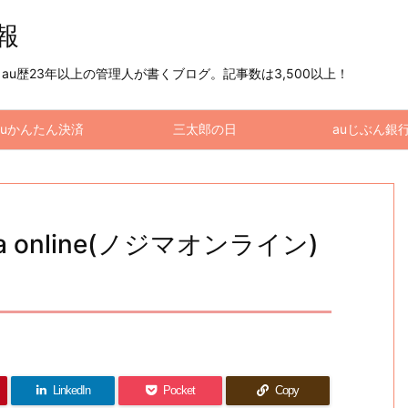
情報
u歴23年以上の管理人が書くブログ。記事数は3,500以上！
auかんたん決済
三太郎の日
auじぶん銀
a online(ノジマオンライン)
LinkedIn
Pocket
Copy