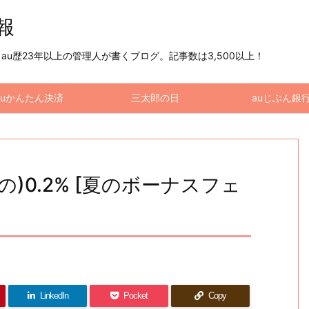
情報
u歴23年以上の管理人が書くブログ。記事数は3,500以上！
auかんたん決済
三太郎の日
auじぶん銀
の)0.2% [夏のボーナスフェ
LinkedIn
Pocket
Copy