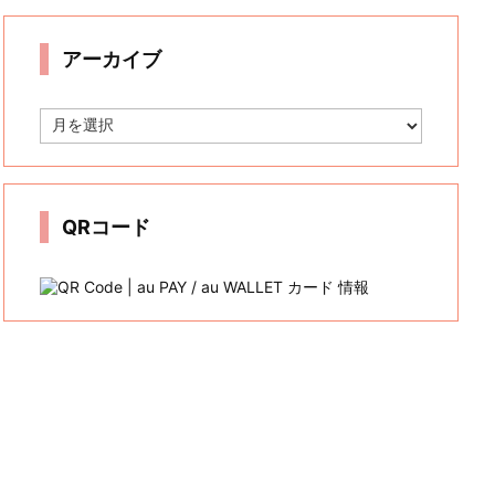
リ
ー
アーカイブ
ア
ー
カ
イ
ブ
QRコード