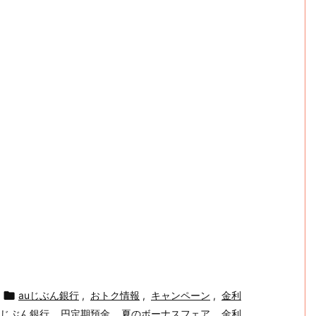

auじぶん銀行
,
おトク情報
,
キャンペーン
,
金利
じぶん銀行
,
円定期預金
,
夏のボーナスフェア
,
金利