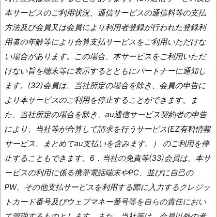
本サービスのご利用状況、通信サービスの通信料等の支払
方法及び会員又は会員により利用者登録が行われた登録利
用者の年齢等により合算支払サービスをご利用いただけな
い場合があります。この場合、本サービスをご利用いただ
けない旨を端末等に表示するとともにパートナーに通知し
ます。(32)会員は、当社所定の場合を除き、会員の申告に
より本サービスのご利用を停止することができます。ま
た、当社所定の場合を除き、au通信サービス契約者の申告
により、当社等が合算して請求を行うサービス(EZ有料情報
サービス、まとめてau支払いを含みます。） のご利用を停
止することもできます。6．当社の免責等(33)会員は、本サ
ービスの利用に係る携帯電話端末やPC、並びに自己の
PW、その他支払サービスを利用する際に入力するクレジッ
トカード番号及びウェブマネー番号等を自らの責任におい
て管理するものとします。また、当社等は、会員以外の者