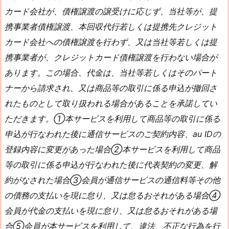
カード会社が、債権譲渡の譲受けに応じず、当社等が、提
携事業者債権譲渡、本回収代行若しくは提携先クレジット
カード会社への債権譲渡を行わず、又は当社等若しくは提
携事業者が、クレジットカード債権譲渡を行わない場合が
あります。この場合、代金は、当社等若しくはそのパート
ナーから請求され、又は商品等の取引に係る申込が撤回さ
れたものとして取り扱われる場合があることを承諾してい
ただきます。①本サービスを利用して商品等の取引に係る
申込が行なわれた後に通信サービスのご契約内容、au IDの
登録内容に変更があった場合②本サービスを利用して商品
等の取引に係る申込が行なわれた後に代表契約の変更、解
約がなされた場合③会員が通信サービスの通信料等その他
の債務の支払いを現に怠り、又は怠るおそれがある場合④
会員が代金の支払いを現に怠り、又は怠るおそれがある場
合⑤会員が本サービスを利用して、違法、不正な行為を行