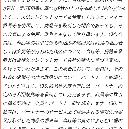
がPW（第1項但書に基づきPWの入力を省略した場合を含み
ます。）又はクレジットカード番号若しくはウェブマネー
番号等を使用して、商品等を取引した場合であっても、そ
の会員による使用、取引とみなして取り扱います。(34)会
員は、商品等の取引に係る申込みの撤回又は商品の返品若
しくは変更等が行われた代金について、当社等、提携事業
者又は提携先クレジットカード会社の請求に基づき支払い
を行っていただきます。この場合において、会員は、その
料金の返還その他の取扱いについて、パートナーと協議し
ていただきます。(35)商品等の取引時には、パートナーの
定める利用規約等を承諾していただきます。商品等の取引
に係る契約は、会員とパートナー間で成立します。(36)当
社等は、パートナーのサービス上で提供される情報の内容
又は取引した商品の瑕疵等、当社等の責めによらない理由