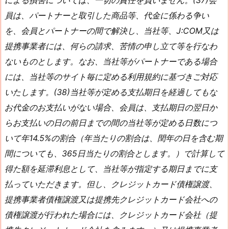
による損害については、一切の責任を負いません。(37)会
員は、パートナーと取引した商品等、代金に係わる争い
を、会員とパートナーの間で解決し、当社等、J:COM又は
提携事業者には、何らの請求、苦情の申し立て等を行なわ
ないものとします。なお、当社等がパートナーである場合
には、当社等のサイト毎に定める利用規約に基づきご対応
いたします。(38)当社等が定める支払期日を経過してもな
お代金のお支払いがない場合、会員は、支払期日の翌日か
らお支払いの日の前日までの間の当社等が定める日数につ
いて年14.5%の割合（年当たりの割合は、閏年の日を含む期
間についても、365日当たりの割合とします。）で計算して
得た額を延滞利息として、当社等が指定する期日までに支
払っていただきます。但し、クレジットカード債権譲渡、
提携事業者債権譲渡又は提携先クレジットカード会社への
債権譲渡が行われた場合には、クレジットカード会社（提