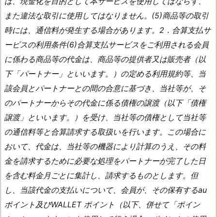
は、現金化を目的として本サービスを使用してはならず、
また違法な取引に使用してはなりません。(5)商品等の取引
時には、通信料が発生する場合があります。2．合算支払サ
ービスの利用条件(6)合算支払サービスをご利用される会員
に係わる商品等の代金は、商品等の提供者又は販売者（以
下「パートナー」といいます。）の定める利用規約等、当
該会員とパートナーとの間の合意に基づき、当社等が、そ
のパートナーからその代金に係る債権の譲渡（以下「債権
譲渡」といいます。）を受け、当社等の債権として当社等
の通信料等と合算請求する取扱いを行います。この場合に
おいて、代金は、当社等の機器により計算のうえ、その料
金を請求するために必要な処理をパートナーが完了した日
を含む料金月ごとに集計し、請求するものとします。但
し、当該代金の支払いについて、会員が、その保有するau
ポイント及びWALLET ポイント（以下、併せて「ポイン