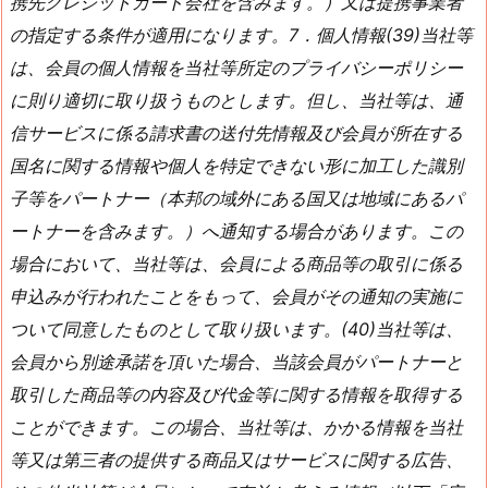
携先クレジットカード会社を含みます。）又は提携事業者
の指定する条件が適用になります。7．個人情報(39)当社等
は、会員の個人情報を当社等所定のプライバシーポリシー
に則り適切に取り扱うものとします。但し、当社等は、通
信サービスに係る請求書の送付先情報及び会員が所在する
国名に関する情報や個人を特定できない形に加工した識別
子等をパートナー（本邦の域外にある国又は地域にあるパ
ートナーを含みます。）へ通知する場合があります。この
場合において、当社等は、会員による商品等の取引に係る
申込みが行われたことをもって、会員がその通知の実施に
ついて同意したものとして取り扱います。(40)当社等は、
会員から別途承諾を頂いた場合、当該会員がパートナーと
取引した商品等の内容及び代金等に関する情報を取得する
ことができます。この場合、当社等は、かかる情報を当社
等又は第三者の提供する商品又はサービスに関する広告、