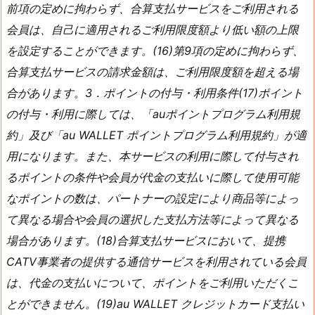
前項の定めに拘わらず、合算支払サービスをご利用される
会員は、自己に適用されるご利用限度額より低い額の上限
を設定することができます。(16)第9項の定めに拘わらず、
合算支払サービスの請求金額は、ご利用限度額を超える場
合があります。3．ポイントの付与・利用条件(17)ポイント
の付与・利用に際しては、「auポイントプログラム利用規
約」及び「au WALLET ポイントプログラム利用規約」が適
用になります。また、本サービスの利用に際して付与され
るポイントの条件や会員が代金の支払いに際して使用可能
なポイントの数は、パートナーの設定により商品等によっ
て異なる場合や会員の選択した支払方法等によって異なる
場合があります。(18)合算支払サービスにおいて、提携
CATV事業者の提供する通信サービスを利用されている会員
は、代金の支払いについて、ポイントをご利用いただくこ
とができません。(19)au WALLET クレジットカード支払い