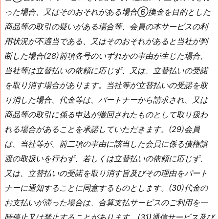
った場合、又はそのおそれがある場合⑥換金を目的とした
商品等の取引の疑いがある場合等、会員の本サービスの利
用状況が不適当である、又はそのおそれがあると当社が判
断した場合(28)前項各号のいずれかの事由が生じた場合、
当社等は立替払いの依頼に応じず、又は、立替払いの受諾
を取り消す場合があります。当社等が立替払いの受諾を取
り消した場合、代金等は、パートナーから請求され、又は
商品等の取引に係る申込が撤回されたものとして取り扱わ
れる場合があることを承諾していただきます。(29)会員
は、当社等が、前二項の事由に該当した会員に係る債権譲
渡の取扱いを行わず、若しくは立替払いの依頼に応じず、
又は、立替払いの受諾を取り消す旨及びその理由をパート
ナーに通知することに同意するものとします。(30)代金の
お支払いが滞った場合は、合算支払サービスのご利用を一
時停止又は禁止することがあります。(31)通信サービス及び