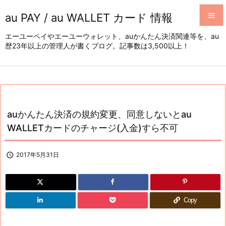
au PAY / au WALLET カード 情報


エーユーペイやエーユーウォレット、auかんたん決済関連等を、au
歴23年以上の管理人が書くブログ。記事数は3,500以上！
メニュ

サイド

前へ

auかんたん決済の規約変更、同意しないとau
次へ
WALLETカードのチャージ(入金)すら不可

検索

2017年5月31日
Copy