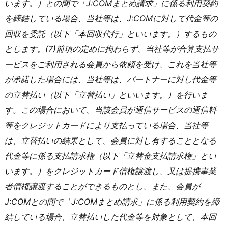
います。）との間で「J:COMまとめ請求」に係る利用契約
を締結している場合、当社等は、J:COMに対して代金等の
回収を委託（以下「本回収代行」といいます。）するもの
とします。(7)前項の定めに拘わらず、当社等が合算支払サ
ービスをご利用される会員から依頼を受け、これを当社等
が承諾した場合には、当社等は、パートナーに対し代金等
の立替払い（以下「立替払い」といいます。）を行いま
す。この場合において、当該会員が通信サービスの通信料
等をクレジットカードにより支払っている場合、当社等
は、立替払いの結果として、会員に対し有することとなる
代金等に係る支払請求権（以下「立替金支払請求権」とい
います。）をクレジットカード債権譲渡し、又は提携事業
者債権譲渡することができるものとし、また、会員が
J:COMとの間で「J:COMまとめ請求」に係る利用契約を締
結している場合、立替払いした代金等を対象として、本回