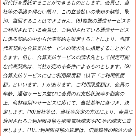
収代行を委託することができるものとします。会員は、当
社等の承諾を得ない限り、この立替払いの依頼を解除、取
消、撤回することはできません。(8)複数の通信サービスを
ご利用されている会員は、ご利用されている通信サービス
に係る契約の中から代表契約を設定することにより、当該
代表契約を合算支払サービスの請求先に指定することがで
きます。但し、合算支払サービスの請求先として指定可能
な代表契約は、当社が定める条件によるものとします。(9)
合算支払サービスにはご利用限度額（以下「ご利用限度
額」といいます。）があります。ご利用限度額は、会員の
年齢、通信サービス並びに会員のお支払状況等を勘案の
上、商材種別やサービスに応じて、当社基準に基づき、決
定します。(10)当社等は、当社等所定の方法により、会員に
適用されるご利用限度額を携帯電話端末やPC等の端末に表
示します。(11)ご利用限度額の算定は、消費税等の税込の金