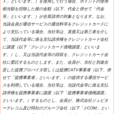
ト」といいます。）を使用して行う場合、ポイントの使用
相当額を控除した後の金額（以下、代金と併せて「代金
等」といいます。）が合算請求の対象となります。なお、
当該会員が通信サービスの通信料等をクレジットカードに
より支払っている場合、当社等は、直接又は第三者を介し
て、当該代金等に係る支払請求権をクレジットカード会社
に譲渡（以下「クレジットカード債権譲渡」といいま
す。）し、又は当該代金等の回収を、クレジットカード会
社に委託するものとします。また、会員が、当社と別途合
意した提携プロバイダ若しくは提携CATV事業者（以下、併
せて「提携事業者」といいます。）の提供する通信サービ
スを利用している場合、当社等は、当該代金等に係る支払
請求権を提携事業者に譲渡（以下「提携事業者債権譲渡」
といいます。）するものとし、会員が、株式会社ジュピタ
ーテレコム及び同社のグループ会社（以下「J:COM」とい