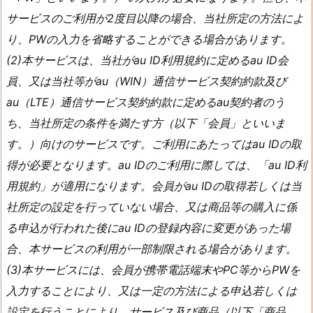
サービスのご利用が2度目以降の場合、当社所定の方法によ
り、PWの入力を省略することができる場合があります。
(2)本サービスは、当社がau ID利用規約に定めるau ID会
員、又は当社等がau（WIN）通信サービス契約約款及び
au（LTE）通信サービス契約約款に定めるau契約者のう
ち、当社所定の条件を満たす方（以下「会員」といいま
す。）向けのサービスです。ご利用にあたってはau IDの取
得が必要となります。au IDのご利用に際しては、「au ID利
用規約」が適用になります。会員がau IDの取得若しくは当
社所定の設定を行っていない場合、又は商品等の購入に係
る申込が行われた後にau IDの登録内容に変更があった場
合、本サービスの利用が一部制限される場合があります。
(3)本サービスには、会員が携帯電話端末やPC等からPWを
入力することにより、又は一定の方法による申込若しくは
設定を行うことにより、サービス及び商品（以下「商品