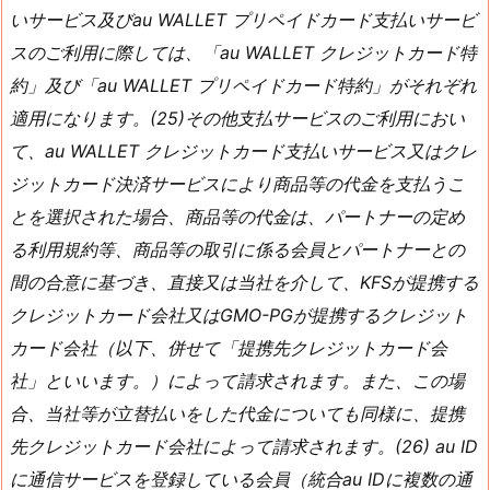
いサービス及びau WALLET プリペイドカード支払いサービ
スのご利用に際しては、「au WALLET クレジットカード特
約」及び「au WALLET プリペイドカード特約」がそれぞれ
適用になります。(25)その他支払サービスのご利用におい
て、au WALLET クレジットカード支払いサービス又はクレ
ジットカード決済サービスにより商品等の代金を支払うこ
とを選択された場合、商品等の代金は、パートナーの定め
る利用規約等、商品等の取引に係る会員とパートナーとの
間の合意に基づき、直接又は当社を介して、KFSが提携する
クレジットカード会社又はGMO-PGが提携するクレジット
カード会社（以下、併せて「提携先クレジットカード会
社」といいます。）によって請求されます。また、この場
合、当社等が立替払いをした代金についても同様に、提携
先クレジットカード会社によって請求されます。(26) au ID
に通信サービスを登録している会員（統合au IDに複数の通