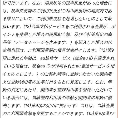
額で行います。なお、消費税等の税率変更があった場合に
は、税率変更前のご利用状況がご利用限度額の範囲内であ
る限りにおいて、ご利用限度額を超過しないものとして取
扱います。(12)合算支払サービスをご利用される会員が、ポ
イントを使用した場合の使用相当額、及び当社等所定の商
品等（データチャージを含みます。）を購入した場合の代
金相当額は、ご利用限度額の積算対象外とします。(13)第9
項に定める年齢は、au通信サービス（統合au IDを選定され
ている場合は、統合au IDが付与されたau通信サービスを指
すものとします。）のご契約時等に登録いただいた契約者
又は登録利用者の生年月日をもとに算定します。なお、年
齢の判定にあたり、契約者が登録利用者を登録いただいて
いる場合には、当該登録利用者の年齢が契約者の年齢に優
先します。(14)第9項の定めに拘わらず、当社は、当該会員
のご利用限度額を変更することができます。(15)第9項及び