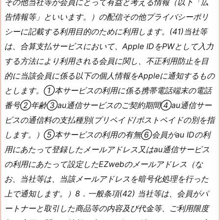
その他当社等が会員にとって有益と考える情報（以下「広
告情報等」といいます。）の配信その他プライバシーポリ
シーに記載する利用目的のために利用します。(41)当社等
は、合算支払サービスにおいて、Apple IDをPWとして入力
する方法により利用される会員に関し、不正利用防止を目
的に当該会員に係る以下の個人情報をAppleに通知するもの
とします。①本サービスの利用に係る携帯電話端末の電話
番号②年齢③au通信サービスのご契約期間④au通信サー
ビスの通信料の支払種別(プリペイド/ポストペイドの別を指
します。）⑤本サービスの利用の有無⑥会員がau IDの利
用にあたって登録したメールアドレス又はau通信サービス
の利用にあたって設定したEZwebのメールアドレス（な
お、当社等は、当該メールアドレスを暗号化処理を行った
上で通知します。）8．一般条項(42) 当社等は、会員がパ
ートナーと取引した商品等の内容及び代金等、ご利用限度