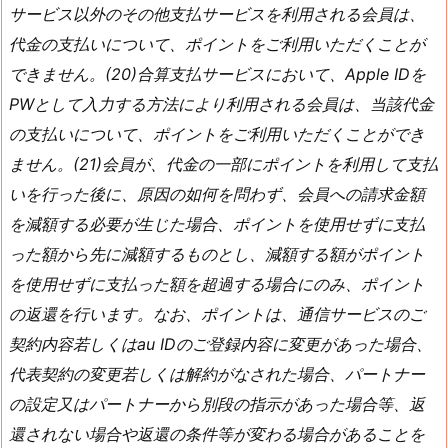
サービス以外のその他支払サービスを利用される会員は、
代金の支払いについて、ポイントをご利用いただくことが
できません。(20)合算支払サービスにおいて、Apple IDを
PWとして入力する方法により利用される会員は、当該代金
の支払いについて、ポイントをご利用いただくことができ
ません。(21)会員が、代金の一部にポイントを利用して支払
いを行った後に、原因の如何を問わず、会員への請求金額
を減額する必要が生じた場合、ポイントを使用せずに支払
った額から先に減額するものとし、減額する額がポイント
を使用せずに支払った額を超過する場合にのみ、ポイント
の返還を行います。なお、ポイントは、通信サービスのご
契約内容若しくはau IDのご登録内容に変更があった場合、
代表契約の変更若しくは解約がなされた場合、パートナー
の設定又はパートナーから別段の指示があった場合等、返
還されない場合や返還の条件等が変わる場合があることを