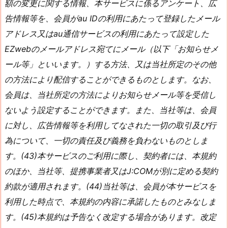
額の変更に関する情報、本サービスに係るアンケート、広
告情報等を、会員がau IDの利用にあたって登録したメール
アドレス又はau通信サービスの利用にあたって設定した
EZwebのメールアドレス宛てにメール（以下「お知らせメ
ール等」といいます。）する方法、又は当社所定のその他
の方法により配信することができるものとします。なお、
会員は、当社所定の方法によりお知らせメール等を受信し
ないよう設定することができます。また、当社等は、会員
に対し、広告情報等を利用してなされた一切の取引及び行
為について、一切の責任及び義務を負わないものとしま
す。(43)本サービスのご利用に際し、契約者には、本規約
のほか、当社等、提携事業者又はJ:COMが別に定める契約
約款が適用されます。(44)当社等は、会員が本サービスを
利用した時点で、本規約の内容に承諾したものとみなしま
す。(45)本規約は予告なく改定する場合があります。改定