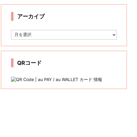
リ
ー
アーカイブ
ア
ー
カ
イ
ブ
QRコード