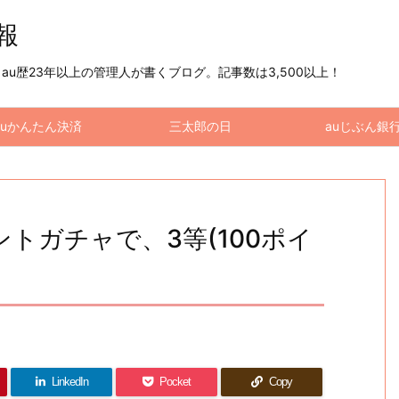
情報
u歴23年以上の管理人が書くブログ。記事数は3,500以上！
auかんたん決済
三太郎の日
auじぶん銀
イントガチャで、3等(100ポイ
LinkedIn
Pocket
Copy