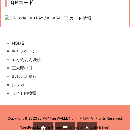
QRコード
HOME
キャンペーン
auかんたん決済
三太郎の日
auじぶん銀行
クレカ
サイト内検索
Copyright ©
2026
au PAY / au WALLET カード 情報
All Rights Reserved.



WordPress Luxeritas Theme is provided by "
Thought is free
".