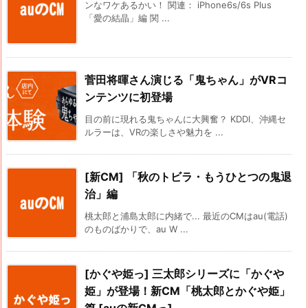
ンなワケあるかい！ 関連： iPhone6s/6s Plus
「愛の結晶」編 関 ...
菅田将暉さん演じる「鬼ちゃん」がVRコ
ンテンツに初登場
目の前に現れる鬼ちゃんに大興奮？ KDDI、沖縄セ
ルラーは、VRの楽しさや魅力を ...
[新CM] 「秋のトビラ・もうひとつの鬼退
治」編
桃太郎と浦島太郎に内緒で... 最近のCMはau(電話)
のものばかりで、au W ...
[かぐや姫っ] 三太郎シリーズに「かぐや
姫」が登場！新CM「桃太郎とかぐや姫」