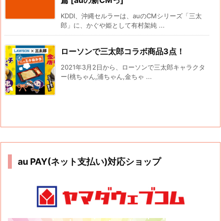
篇 [auの新CMっ]
KDDI、沖縄セルラーは、auのCMシリーズ「三太
郎」に、かぐや姫として有村架純 ...
ローソンで三太郎コラボ商品3点！
2021年3月2日から、ローソンで三太郎キャラクタ
ー(桃ちゃん,浦ちゃん,金ちゃ ...
au PAY(ネット支払い)対応ショップ