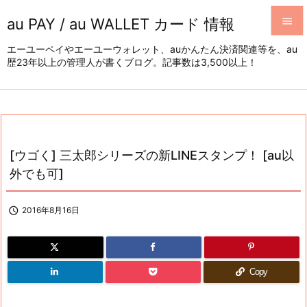
au PAY / au WALLET カード 情報


エーユーペイやエーユーウォレット、auかんたん決済関連等を、au
歴23年以上の管理人が書くブログ。記事数は3,500以上！
メニュ

サイド

前へ

[ウゴく] 三太郎シリーズの新LINEスタンプ！ [au以
次へ
外でも可]

検索

2016年8月16日
Copy